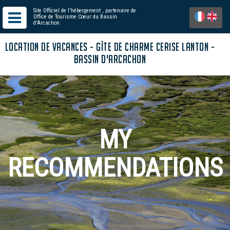
Site Officiel de l'hébergement
, partenaire de
Office de Tourisme Coeur du Bassin
d'Arcachon
LOCATION DE VACANCES - GÎTE DE CHARME CERISE LANTON -
BASSIN D'ARCACHON
MY
RECOMMENDATIONS